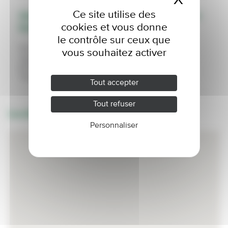
Ce site utilise des
Situation du
Équipements et
cookies et vous donne
lotissement
services
le contrôle sur ceux que
Proche de
Commerces
vous souhaitez activer
l'autoroute A31
Ecoles
À 10 minutes de
Complexe sportif
Thionville
Aires de jeux
Tout accepter
Tout refuser
Localisation
Personnaliser