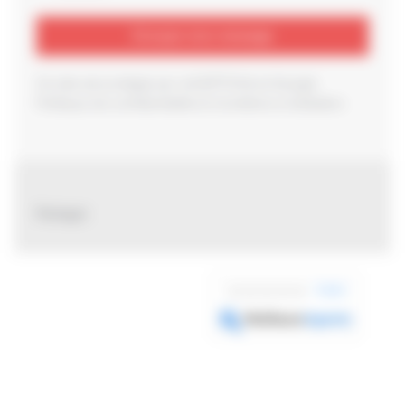
Ce site est protégé par reCAPTCHA et Google
Politique de confidentialité
et
Conditions d'utilisation
.
Partager
0 avis