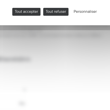
 parking privative derrière une barrière située à 300m de la gare
Tout accepter
Tout refuser
Personnaliser
tra de mettre à l'abri votre véhicule avant de prendre le train.
 résidence "L'Européen" au 2, boulevard Robert Schumann.
ourrez la proposer à la location moyennant un loyer de 50€ par mois.
ents dont un est déjà loué.
risées sont de 11,69€ / an et la taxe foncière s'élève à 25€/an.
lémentaires
1
Oui