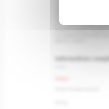
Thionville à 300m de la gare:
Nous vous proposons une place de
SNCF de Thionville qui vous permet
Elle est située à l'arrière de la
Si vous êtes investisseur, vous p
Possibilité d'acquérir 3 emplacem
Les charges de copropriété régula
Agent co : j.ochem.
Informations comp
Extérieur
Nombre de stationnements
Parking