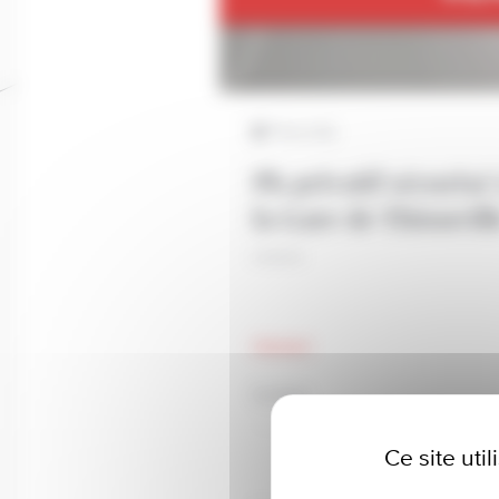
Thionville
Pk privatif sécuris
la Gare de Thionvill
Général
Surface
Ce site uti