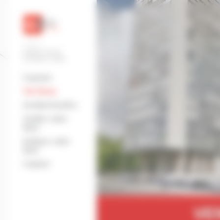
Panneau de gestion des cookies
Société du Groupe
Schroeder Immobilier
L'agence
Nos biens
Gestion locative
Vendez votre
bien
Estimez votre
bien
Contact