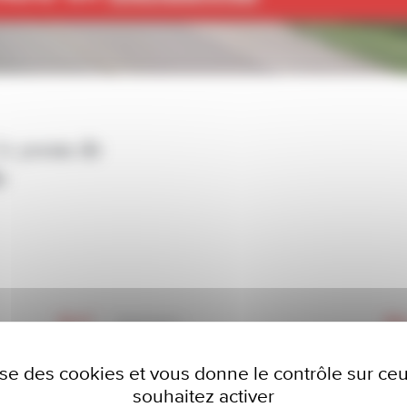
é à 300m de
e
12 m²
Ascenseur
No
lise des cookies et vous donne le contrôle sur c
souhaitez activer