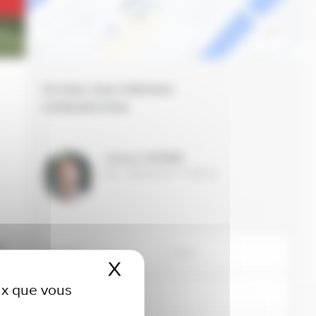
Ce bien vous intéresse
contactez-nous
Jérémie OCHEM
Tél : (+33) 03 87 77 85 15
n
X
Masquer le bandeau 
eux que vous