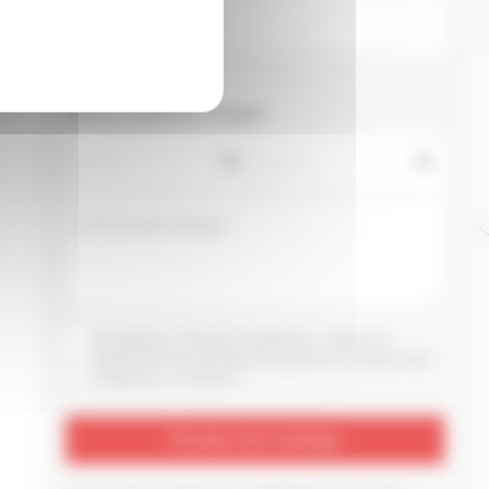
Heures préférées d'appel
En cliquant sur « Envoyer ma demande », j’autorise le
traitement de mes données personnelles et j’accepte d’être
contacté par un conseiller.
*